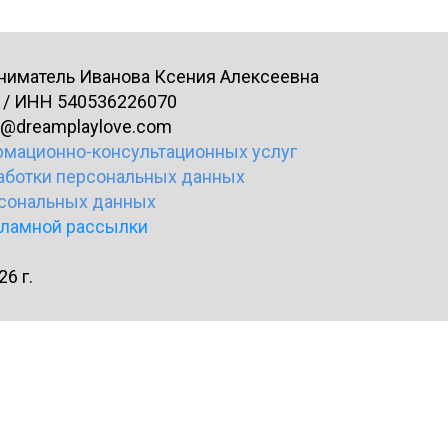
иматель Иванова Ксения Алексеевна
/ ИНН 540536226070
t@dreamplaylove.com
рмационно-консультационных услуг
аботки персональных данных
рсональных данных
кламной рассылки
6 г.